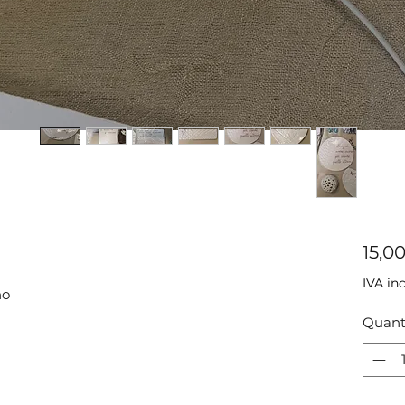
15,0
IVA in
no
Quant