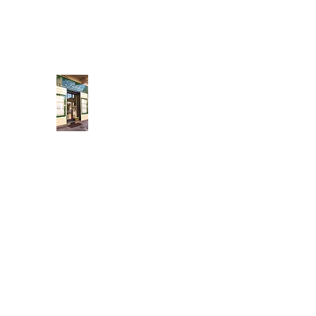
neidedulivo@gmail.com
011 434 3131
Pulcher
Fatto a mano