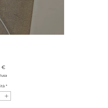
Prezzo
0 €
clusa
ità
*