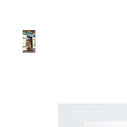
neidedulivo@gmail.com
011 434 3131
Pulcher
Fatto a mano