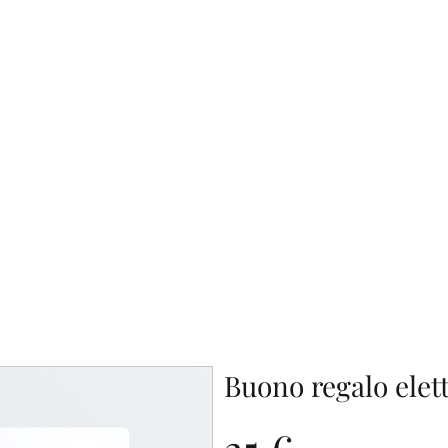
Home
Negoz
Buono regalo elet