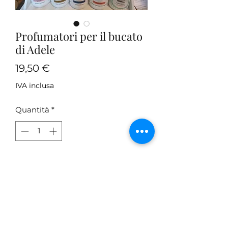
Profumatori per il bucato
di Adele
Prezzo
19,50 €
IVA inclusa
Quantità
*
Aggiungi al carrello
Profumatori originali Per il bucato
Nonna Adele con moltissime
profumazioni differenti tutte da
provare.