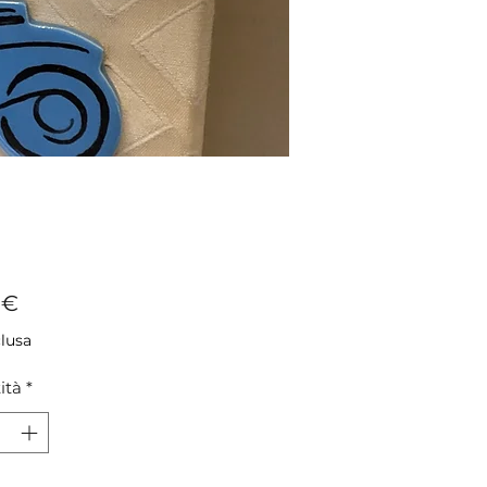
Prezzo
 €
clusa
ità
*