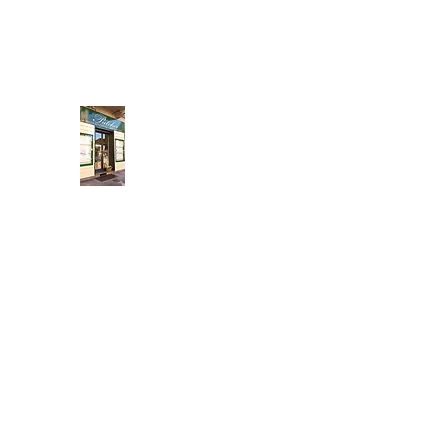
neidedulivo@gmail.com
011 434 3131
Pulcher
Fatto a mano