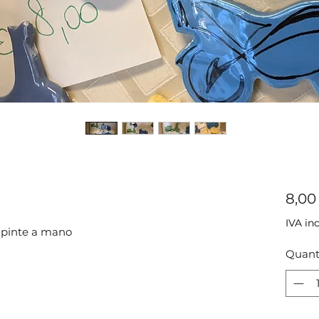
8,00
IVA in
ipinte a mano
Quant