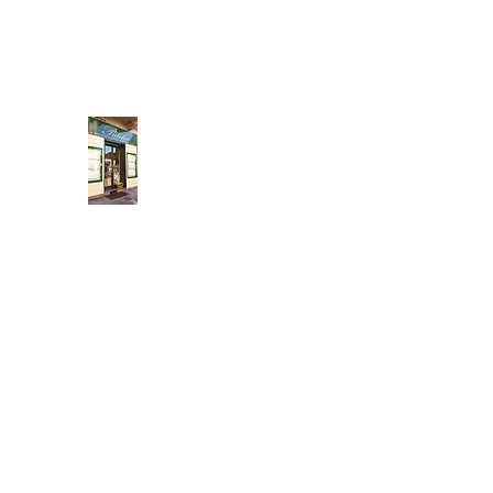
neidedulivo@gmail.com
011 434 3131
Pulcher
Fatto a mano